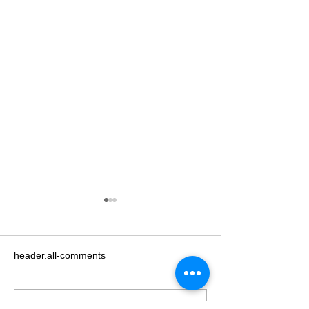
header.all-comments
comment-box.placeholder